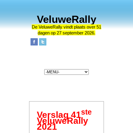
VeluweRally
De VeluweRally vindt plaats
over 51
dagen op 27 september 2026.
ste
Verslag 41
VeluweRally
2021