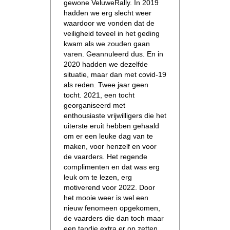
gewone VeluweRally. In 2019
hadden we erg slecht weer
waardoor we vonden dat de
veiligheid teveel in het geding
kwam als we zouden gaan
varen. Geannuleerd dus. En in
2020 hadden we dezelfde
situatie, maar dan met covid-19
als reden. Twee jaar geen
tocht. 2021, een tocht
georganiseerd met
enthousiaste vrijwilligers die het
uiterste eruit hebben gehaald
om er een leuke dag van te
maken, voor henzelf en voor
de vaarders. Het regende
complimenten en dat was erg
leuk om te lezen, erg
motiverend voor 2022. Door
het mooie weer is wel een
nieuw fenomeen opgekomen,
de vaarders die dan toch maar
een tandje extra er op zetten,